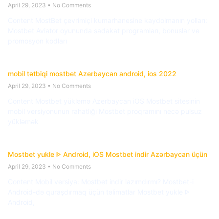
April 29, 2023
No Comments
Content MostBet çevrimiçi kumarhanesine kaydolmanın yolları:
Mostbet Aviator oyununda sadakat programları, bonuslar ve
promosyon kodları
mobil tətbiqi mostbet Azerbayсan android, ios 2022
April 29, 2023
No Comments
Content Mostbet yükləmə Azerbaycan iOS Mostbet sitesinin
mobil versiyonunun rahatlığı Mostbet proqramını necə pulsuz
yükləmək
Mostbet yukle ᐈ Android, iOS Mostbet indir Azərbaycan üçün
April 29, 2023
No Comments
Content Mobil versiya: Mostbet indir lazımdırmı? Mostbet-i
Android-də quraşdırmaq üçün təlimatlar Mostbet yukle ᐈ
Android,