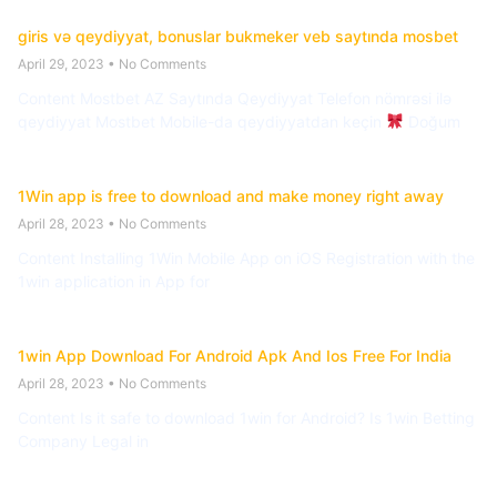
giris və qeydiyyat, bonuslar bukmeker veb saytında mosbet
April 29, 2023
No Comments
Content Mostbet AZ Saytında Qeydiyyat Telefon nömrəsi ilə
qeydiyyat Mostbet Mobile-da qeydiyyatdan keçin
Doğum
1Win app is free to download and make money right away
April 28, 2023
No Comments
Content Installing 1Win Mobile App on iOS Registration with the
1win application in App for
1win App Download For Android Apk And Ios Free For India
April 28, 2023
No Comments
Content Is it safe to download 1win for Android? Is 1win Betting
Company Legal in